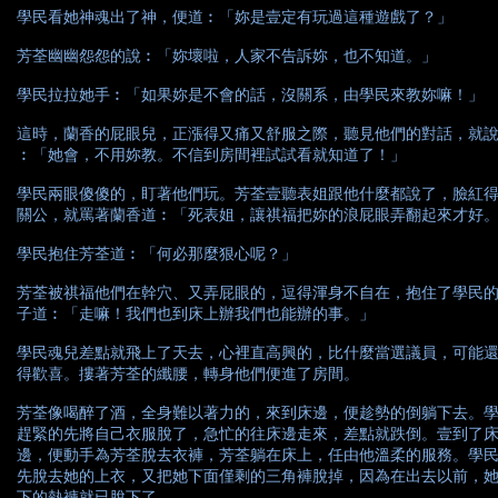
學民看她神魂出了神，便道︰「妳是壹定有玩過這種遊戲了？」
芳荃幽幽怨怨的說︰「妳壞啦，人家不告訴妳，也不知道。」
學民拉拉她手︰「如果妳是不會的話，沒關系，由學民來教妳嘛！」
這時，蘭香的屁眼兒，正漲得又痛又舒服之際，聽見他們的對話，就
︰「她會，不用妳教。不信到房間裡試試看就知道了！」
學民兩眼傻傻的，盯著他們玩。芳荃壹聽表姐跟他什麼都說了，臉紅
關公，就罵著蘭香道︰「死表姐，讓祺福把妳的浪屁眼弄翻起來才好
學民抱住芳荃道︰「何必那麼狠心呢？」
芳荃被祺福他們在幹穴、又弄屁眼的，逗得渾身不自在，抱住了學民
子道︰「走嘛！我們也到床上辦我們也能辦的事。」
學民魂兒差點就飛上了天去，心裡直高興的，比什麼當選議員，可能
得歡喜。摟著芳荃的纖腰，轉身他們便進了房間。
芳荃像喝醉了酒，全身難以著力的，來到床邊，便趁勢的倒躺下去。
趕緊的先將自己衣服脫了，急忙的往床邊走來，差點就跌倒。壹到了
邊，便動手為芳荃脫去衣褲，芳荃躺在床上，任由他溫柔的服務。學
先脫去她的上衣，又把她下面僅剩的三角褲脫掉，因為在出去以前，
下的熱褲就已脫下了。