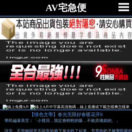
AV宅急便
【情色文學】春光无限好春暖花开8
學民編著美言︰「小寶貝，我定會輕輕的吸，不敢弄痛妳的。」
說完，不管她同意不同意的俯下身去吃了起來。芳荃的奶子被學民吸