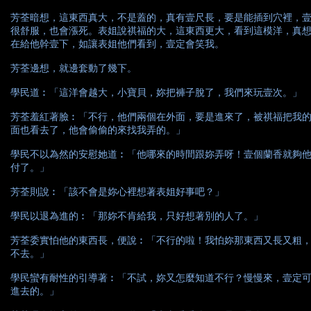
芳荃暗想，這東西真大，不是蓋的，真有壹尺長，要是能插到穴裡，
很舒服，也會漲死。表姐說祺福的大，這東西更大，看到這模洋，真
在給他幹壹下，如讓表姐他們看到，壹定會笑我。
芳荃邊想，就邊套動了幾下。
學民道︰「這洋會越大，小寶貝，妳把褲子脫了，我們來玩壹次。」
芳荃羞紅著臉︰「不行，他們兩個在外面，要是進來了，被祺福把我
面也看去了，他會偷偷的來找我弄的。」
學民不以為然的安慰她道︰「他哪來的時間跟妳弄呀！壹個蘭香就夠
付了。」
芳荃則說︰「該不會是妳心裡想著表姐好事吧？」
學民以退為進的︰「那妳不肯給我，只好想著別的人了。」
芳荃委實怕他的東西長，便說︰「不行的啦！我怕妳那東西又長又粗
不去。」
學民蠻有耐性的引導著︰「不試，妳又怎麼知道不行？慢慢來，壹定
進去的。」