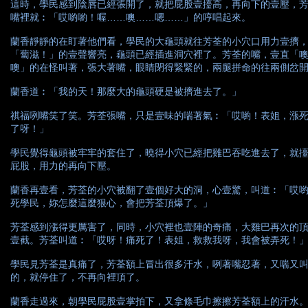
這時，學民感到陰唇已經張開了，就把屁股壹擡高，再向下的壹壓，
嘴裡就︰「哎喲喲！喔……噢……嗯……」的哼唱起來。
蘭香靜靜的在盯著他們看，學民的大龜頭就往芳荃的小穴口用力壹擠
「蔔滋！」的壹聲響亮，龜頭已經插進洞穴裡了。芳荃的嘴，壹直「
噢」的在怪叫著，張大著嘴，眼睛閉得緊緊的，兩腿拼命的往兩側岔
蘭香道︰「我的天！那麼大的龜頭硬是被擠進去了。」
祺福咧嘴笑了笑。芳荃張嘴，只是壹味的喘著氣︰「哎喲！表姐，漲
了呀！」
學民覺得龜頭被牢牢的套住了，曉得小穴已經把雞巴吞吃進去了，就
屁股，用力的再向下壓。
蘭香再壹看，芳荃的小穴被翻了壹個好大的洞，心壹驚，叫道︰「哎
死學民，妳怎麼這麼狠心，會把芳荃頂爆了。」
芳荃感到漲得更厲害了，同時，小穴裡也壹陣的奇痛，大雞巴再次的
壹截。芳荃叫道︰「哎呀！痛死了！表姐，救救我呀，我會被弄死！
學民見芳荃是真痛了，芳荃額上冒出很多汗水，咧著嘴忍著，又喘又
的，就停住了，不再向裡頂了。
蘭香走過來，朝學民屁股壹掌拍下，又拿條毛巾擦擦芳荃額上的汗水