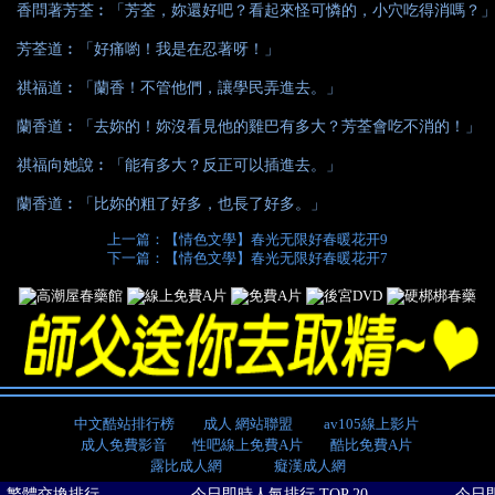
香問著芳荃︰「芳荃，妳還好吧？看起來怪可憐的，小穴吃得消嗎？
芳荃道︰「好痛喲！我是在忍著呀！」
祺福道︰「蘭香！不管他們，讓學民弄進去。」
蘭香道︰「去妳的！妳沒看見他的雞巴有多大？芳荃會吃不消的！」
祺福向她說︰「能有多大？反正可以插進去。」
蘭香道︰「比妳的粗了好多，也長了好多。」
上一篇：【情色文學】春光无限好春暖花开9
下一篇：【情色文學】春光无限好春暖花开7
中文酷站排行榜
成人 網站聯盟
av105線上影片
成人免費影音
性吧線上免費A片
酷比免費A片
露比成人網
癡漢成人網