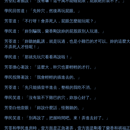
芳荃紅著臉說︰「沒有嘛！這千萬不能碰屁限，屁眼絕對裝不下。」
學民回答道︰「先幹穴，然後再玩屁眼。」
芳荃道︰「不行呀！會弄死人，屁眼怎麼能玩呢？」
學民道︰「妳別騙我，蘭香剛說妳的屁股跟別人玩過。」
芳荃道︰「妳聽她亂講，就是玩過，也是小雞巴的才可以。妳的這麼
不弄死人才怪呢！」
學民道︰「那就先玩穴看看再說啦！」
芳荃擔心著說︰「這麼大，幹穴也要輕輕的才行。」
學民投降著說︰「我會輕輕的插進去的。」
芳荃道︰「先只能插壹半進去，整根的我吃不消。」
學民笑道︰「沒有裝不下雞巴的穴，妳放心好了。」
芳荃白他壹眼︰「妳說什麼話，怪難聽的。」
學民笑道︰「別再說了，把握時間吧。來！弄進去好了。」
芳荃和學民進房時，壹方面是正急著弄，壹方面是剛看了蘭香和祺福