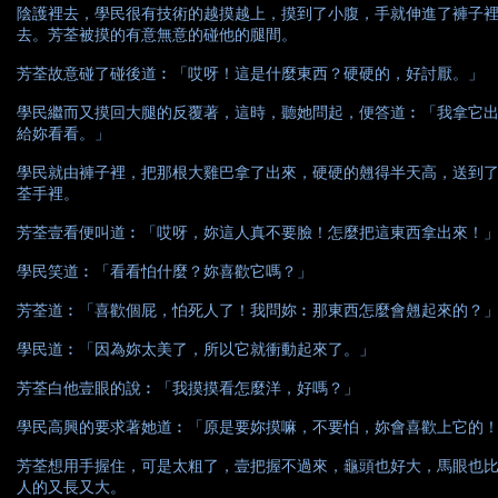
陰護裡去，學民很有技術的越摸越上，摸到了小腹，手就伸進了褲子
去。芳荃被摸的有意無意的碰他的腿間。
芳荃故意碰了碰後道︰「哎呀！這是什麼東西？硬硬的，好討厭。」
學民繼而又摸回大腿的反覆著，這時，聽她問起，便答道︰「我拿它
給妳看看。」
學民就由褲子裡，把那根大雞巴拿了出來，硬硬的翹得半天高，送到
荃手裡。
芳荃壹看便叫道︰「哎呀，妳這人真不要臉！怎麼把這東西拿出來！
學民笑道︰「看看怕什麼？妳喜歡它嗎？」
芳荃道︰「喜歡個屁，怕死人了！我問妳︰那東西怎麼會翹起來的？
學民道︰「因為妳太美了，所以它就衝動起來了。」
芳荃白他壹眼的說︰「我摸摸看怎麼洋，好嗎？」
學民高興的要求著她道︰「原是要妳摸嘛，不要怕，妳會喜歡上它的
芳荃想用手握住，可是太粗了，壹把握不過來，龜頭也好大，馬眼也
人的又長又大。