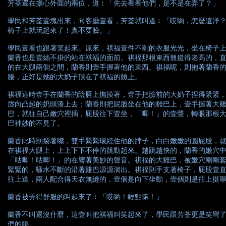
芳荃還在擔心外面的兩位，道︰「先去看看他們，是不是在弄了？」
學民和芳荃壹塊出來，向客廳壹看，芳荃就叫道︰「哎喲，怎麼這洋
椅子上就玩起來了！真不要臉。」
學民壹看也跟著笑起來。原來，祺福壹件不剩的衣服光光，坐在椅子
蘭香也是壹絲不掛的站在祺福的面前。祺福那根東西翹挺得老高的，
的在大腿兩側之間，蘭香則壹手握著他的東西。祺福呢，則抱著蘭香
腰，正好是她的大奶子頂在了祺福的臉上。
祺福這時壹手在蘭香的陰唇上撫摸著，壹手把臉前的大奶子捏得緊緊
唇向凸起的奶頭湊上去；蘭香則把屁股坐在他的雞巴上，壹手握著大
巴，就往自己嫩穴裡插，屁股往下壹坐，「唧！」的壹聲，轉眼那根
巴神妙的不見了。
蘭香此時則裂著嘴，雙手緊緊環繞住他的脖子，白白嫩嫩的圓屁股，
在祺福大腿上，上上下下不停的跳動起來。越跳越快的，蘭香的嫩穴
「咕唧！咕唧！」的在響著美妙的聲音。祺福的大雞巴，被嫩穴剛剛
緊緊的，騷水不斷的沿著雞巴源源淌出。祺福則手支著椅子，屁股壹
往上送，兩人配合得天衣無縫的，壹個是向下坐動，壹個則是往上挺
蘭香被弄得舒服的叫起來了︰「哎喲！輕點嘛！」
蘭香不叫還沒什麼，這壹叫把祺福叫笑起來了，學民跟芳荃更是笑彎
們的腰。