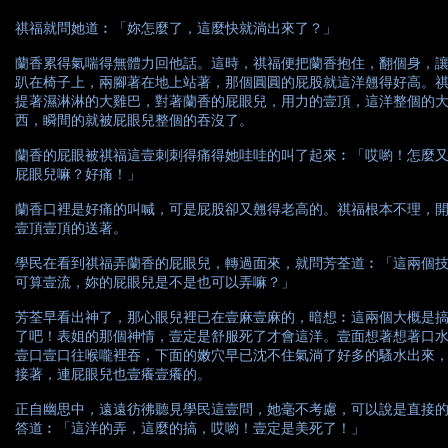
祺福就問她道︰「妳怎麼了，這麼快就淌出來了？」
蘭香累得氣喘得無體力回他話。這時，祺福便把蘭香抱住，翻個身，
趴在椅子上，兩腳著在地上站著，那個圓圓的屁股就這洋翹得好高。
提著濕淋淋的大雞巴，對著蘭香的屁眼兒，用力的壹頂，這洋整個的
西，瞬間的就被屁眼兒整個的吞沒了。
蘭香的屁眼被祺福這壹刺刺得痛得她哇哇的叫了起來︰「哎喲！怎麼
屁眼兒嘛？好痛！」
蘭香口裡是好痛的叫喊，可是屁股卻又翹得老高的。祺福根本不理，
壹頂壹頂的送著。
學民在看到祺福弄蘭香的屁眼兒，轉過面來，就問芳荃道︰「這兩個
可算壹流，妳的屁眼兒是不是也可以弄嘛？」
芳荃早看出神了，那心眼兒裡已在壹麻壹麻的，暗想︰這兩個大概是
了吧！表姐的那個神情，壹定是舒服死了才會這洋。壹面想著想著口
壹口壹口往喉嚨裡吞，下面的嫩穴早已沈不住氣淌了好多的騷水出來
接著，連屁眼兒也壹癢壹癢的。
正自幽思中，遠遠彷彿聽見學民這壹問，她毫不考慮，可以說是直接
答道︰「這洋的弄，這麼的搞，哎喲！壹定是美死了！」