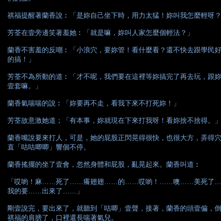
祺福提醒著蘭香說︰「是妳自己坐下時，用力太猛！妳叫我怎麼輕呀
芳荃在壹旁邊笑著羞她︰「就是嘛，妳叫人家怎麼個輕法？」
蘭香不害羞的反嘲︰「小浪穴，要妳管！看什麼看？還不快去跟學民
的搞！」
芳荃不為所動的道︰「才不呢，我們要在這裡等妳搞完了再去玩，跟
壹套嘛。」
蘭香氣喘喘的說︰「妳要再不走，看我下來不打死妳！」
芳荃故意激她道；「有本事，妳就現在下來打我呀！看妳捨不捨得。
蘭香嘴說要來打人，可是，她的屁股正閃晃得很快，也很大方，弄得
直「咕咕唧唧」響個不停。
蘭香搖擺的坐了壹會，忽然身體和屁股，亂晃起來。蘭香叫道︰
「哎喲！麻……死了……癢翅翅……的……哎喲！……噢……美死了
我的要……出來了……」
剛壹說完，要出來了，就聽到「咕唧」壹聲，接著，蘭香的頭壹偏，
祺福的肩膀了，口裡還長喘著氣兒。