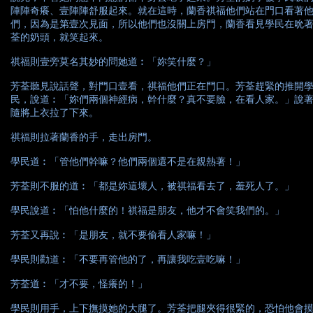
陣陣奇癢、壹陣陣舒服起來。就在這時，蘭香祺福他們站在門口看著
們，因為是第壹次見面，所以他們也沒關上房門，蘭香看見學民在吮
荃的奶頭，就笑起來。
祺福則壹旁莫名其妙的問她道︰「妳笑什麼？」
芳荃聽見說話聲，對門口壹看，祺福他們正在門口。芳荃趕緊的推開
民，說道︰「妳們兩個神經病，幹什麼？真不要臉，在看人家。」說
隨將上衣拉了下來。
祺福則拉著蘭香的手，走出房門。
學民道︰「管他們幹嘛？他們兩個還不是在親熱著！」
芳荃則不服的道︰「都是妳這壞人，被祺福看去了，羞死人了。」
學民說道︰「怕他什麼的！祺福是朋友，他才不會笑我們的。」
芳荃又再說︰「是朋友，就不要偷看人家嘛！」
學民則勸道︰「不要再管他的了，再讓我吃壹吃嘛！」
芳荃道︰「才不要，怪癢的！」
學民則用手，上下撫摸她的大腿了。芳荃把腿夾得很緊的，恐怕他會