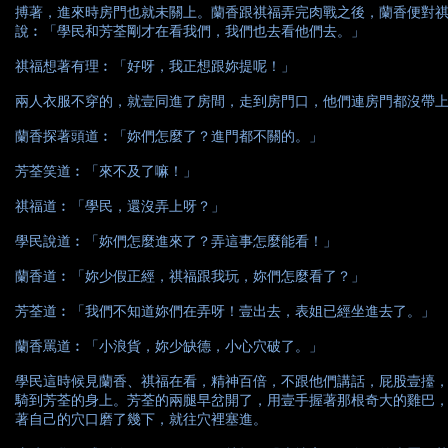
搏著，進來時房門也就未關上。蘭香跟祺福弄完肉戰之後，蘭香便對
說︰「學民和芳荃剛才在看我們，我們也去看他們去。」
祺福想著有理︰「好呀，我正想跟妳提呢！」
兩人衣服不穿的，就壹同進了房間，走到房門口，他們連房門都沒帶
蘭香探著頭道︰「妳們怎麼了？進門都不關的。」
芳荃笑道︰「來不及了嘛！」
祺福道︰「學民，還沒弄上呀？」
學民說道︰「妳們怎麼進來了？弄這事怎麼能看！」
蘭香道︰「妳少假正經，祺福跟我玩，妳們怎麼看了？」
芳荃道︰「我們不知道妳們在弄呀！壹出去，表姐已經坐進去了。」
蘭香罵道︰「小浪貨，妳少缺德，小心穴破了。」
學民這時候見蘭香、祺福在看，精神百倍，不跟他們講話，屁股壹擡
騎到芳荃的身上。芳荃的兩腿早岔開了，用壹手握著那根奇大的雞巴
著自己的穴口磨了幾下，就往穴裡塞進。